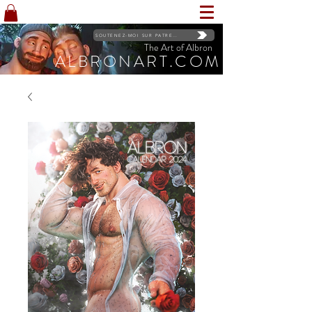
SOUTENEZ-MOI SUR PATREON
The Art of Albron
ALBRONART.COM