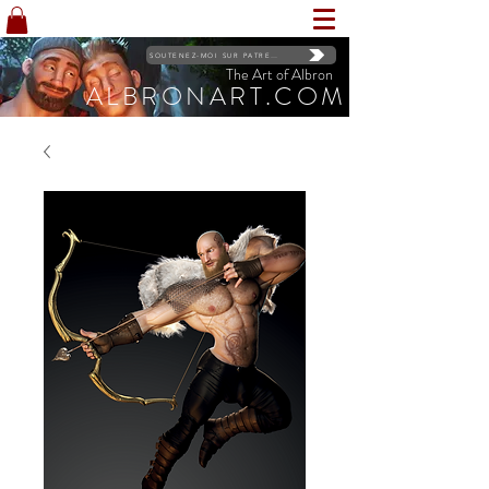
SOUTENEZ-MOI SUR PATREON
The Art of Albron
ALBRONART.COM