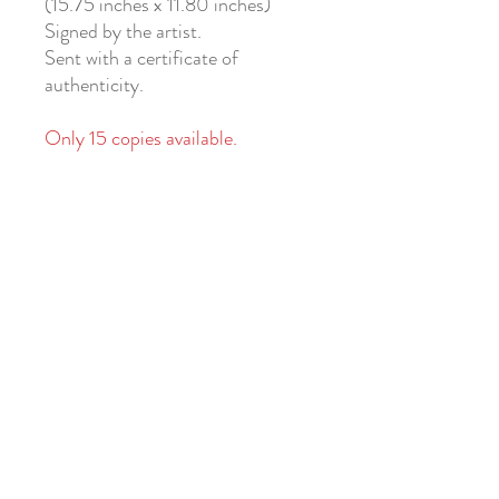
(15.75 inches x 11.80 inches)
Signed by the artist.
Sent with a certificate of
authenticity.
Only 15 copies available.
Kupidon, le Viking de l'Amour
Impression A3 sur Papier 300g
réalisé dans une imprimerie
parisienne sur du papier fabriqué
en France.
Dimensions : 40cm x 30cm
(15.75 inches x 11.80 inches)
Signé par l'artiste
Livré avec un certificat
d'authenticité.