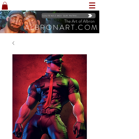
SOUTENEZ-MOI SUR PATREON
The Art of Albron
ALBRONART.COM