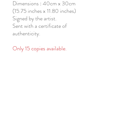
Dimensions : 40cm x 30cm
(15.75 inches x 11.80 inches)
Signed by the artist.
Sent with a certificate of
authenticity.
Only 15 copies available.
Tom en cuir
Impression A3 sur Papier 300g
réalisé dans une imprimerie
parisienne sur du papier fabriqué
en France.
Dimensions : 40cm x 30cm
(15.75 inches x 11.80 inches)
Signé par l'artiste
Livré avec un certificat
d'authenticité.